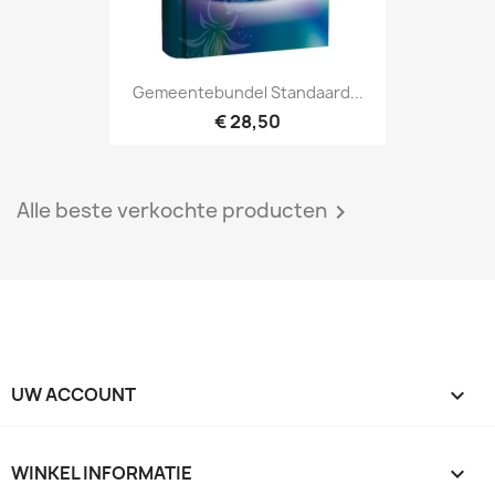
Gemeentebundel Standaard...
€ 28,50
Alle beste verkochte producten

UW ACCOUNT

WINKEL INFORMATIE
keyboard_arrow_down