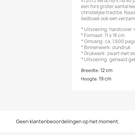
In 2013 verschijnt na 40 
een fors groter aantal li
christelijke traditie. N
liedboek ook een verzame
* Uitvoering: hardcover 
* Formaat: 11 x 18 cm
* Omvang: ca. 1.600 pagi
* Binnenwerk: dundruk
* Drukwerk: zwart met st
* Uitvoering: genaaid ge
12 cm
Breedte:
19 cm
Hoogte:
Geen klantenbeoordelingen op het moment.