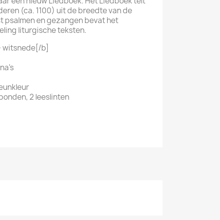
jaar een nieuw Liedboek. Het Liedboek telt
ederen (ca. 1100) uit de breedte van de
aast psalmen en gezangen bevat het
ling liturgische teksten.
+ witsnede[/b]
na's
eunkleur
bonden, 2 leeslinten